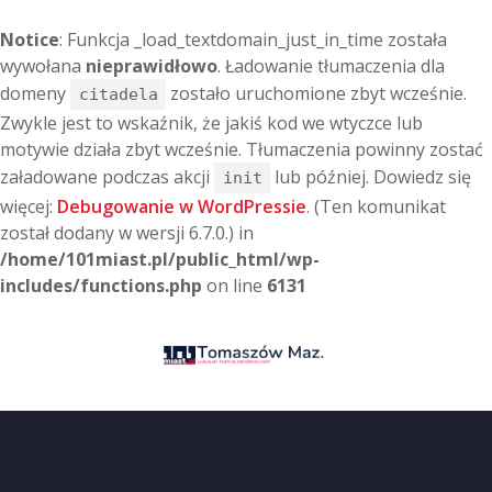
Notice
: Funkcja _load_textdomain_just_in_time została
wywołana
nieprawidłowo
. Ładowanie tłumaczenia dla
domeny
zostało uruchomione zbyt wcześnie.
citadela
Zwykle jest to wskaźnik, że jakiś kod we wtyczce lub
motywie działa zbyt wcześnie. Tłumaczenia powinny zostać
załadowane podczas akcji
lub później. Dowiedz się
init
więcej:
Debugowanie w WordPressie
. (Ten komunikat
został dodany w wersji 6.7.0.) in
/home/101miast.pl/public_html/wp-
includes/functions.php
on line
6131
P
r
z
e
j
d
ź