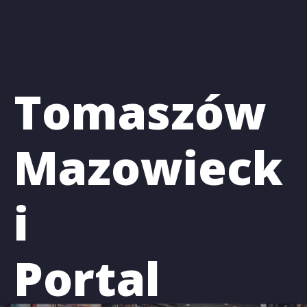
d
o
t
r
e
ś
Tomaszów
c
i
Mazowieck
i
Portal